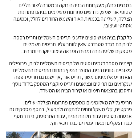
במבנים כחלק מעקרונות הבניה הירוקה ובמטרה ליצור חללים
שטופי אור שמש, נדרשים פתרונות משלימים בניהם פתרונות
הצללה, לשליטה בכמויות האור והשמש החודרים לחלל, וכמענה
אסתטי ועיצובי.
כל קבלן בניה או שיפוצים יודע כי תריסים חשמליים ותריס רפפה
לבית הם בגדר סטנדרט שאין לוותר עליו. תריסים חשמליים
מספקים שליטה נוחה ומהירה ומראה עיצובי יוקרתי ומרהיב.
קיימים מספר דגמים וסוגים של תריסים חשמליים לבית, פרופילים
עיצוביים וגוונים רבים. המוצר הנפוץ בתחום התריסים החשמליים
הוא תריס אלומיניום משוך, תריס אור ,אך ישנם גם תריסי רפפה
שנקראים גם תריסים ונציאנים ותריס מוקצף המספק בידוד נוסף
וחיסכון בהוצאות חימום או קירור הבית או המשרד.
תריסי גלילה מאלומיניום מספקים פתרונות הצללה יעילים,
פרקטיים, קלי משקל ונוחים להתקנה ולתפעול, בנוסף מספקים גם
אבטחה בסיסית עבור חלונות הבית, עבור המרפסת, בידוד נוסף
כנגד האקלים ומאוד עמידים כנגד תנאי חוץ.