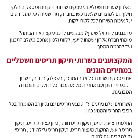
באלרון שערים חשמליים מספקים שירותי תיקונים ומספקים חלקי
חילוף גם למוצרים שלא נרכשו בחברה, תוך שמירה על סטנדרטים
של איכות השירות לכל לקוח ולקוח.
מתכננים להתחיל שיפוץ? מבקשים להכניס קצת אור הביתה?
מומחי חברת אלרון ישמחו לייעץ, ללוות ולכוון אתכם משלב התכנון
ועד להרמת המסך.
המקצוענים בשרותי תיקון תריסים חשמליים
במחירים הוגנים
אנו מספקים שרות בכל אזור המרכז, בשפלה, בדרום, בשרון
….במחיר הוגן ועם אחריות מליאה עבור כל החלקים והעבודה
המבוצעת.
השרותים שלנו ניתנים ע"י טכנאי תריסים עם נסיון רב המומחה בכל
רכיבי התריס והמנוע כגון:
החלפת רצועת תריס, תיקון תריס חורק, כיוון עצירת תריס, תיקון
תריס רועש, התקנת מעצור תריס, תיקון תריס גלילה ידני, תריסי
גלילה לבית וגם לחניה,