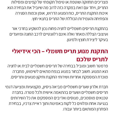
מצריכים תחזוקה שוטפת או טיפול תקופתי של קפיצים ומסילות
התריס, ויחד עם זאת במקרה כזה לרוב מה שיוביל את הבחירה הוא
איכות התקנת התריס, כוח המנוע הדרוש, אופן וכמות הסגירה
והפתיחה והעמידות הכוללת של התריס בתנאי חוץ.
בהתקנת תריסים חשמליים לחניה פחות נכון להשקיע בחרכי אור
ועיצובי הצללה מאחר ואלה אינם רלוונטיים לרכב החונה ומיועדים
בעיקר ליצירת חוצץ ולמיגון.
התקנת מנוע תריס חשמלי – הכי אידיאלי
לתריס שלכם
פרמטר חשוב ומוביל בבחירה של תריסים חשמליים לבית או לחניה
הוא המנוע. חשוב לבחור במנוע בנפח מתאים לשימוש, מחברה
מוכרת המספקת אחריות ושירותי התקנת ותיקון מנועים ותריסים.
חברת אלרון שערים חשמליים מביאה ניסיון, מקצועיות ומציעה דגמי
תריסים חשמליים ושערים בהתאמה אישית ולכל מטרה. בחברה
טכנאים מוסמכים, מנוסים ואדיבים המספקים את כל השירותים
בנגיעה אחת ומלווים כל לקוח באמינות ותוך ראיית צרכיו, בבחירת
הפתרון המותאם ביותר עבורו.