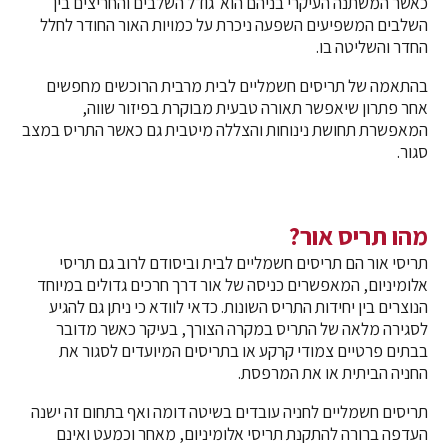
כאשר המשתנה העיקרי בניהם הוא גודל השלבים והחריצים בין
השלבים המשפיעים השפעה ניכרת על כמויות האור החודר לחלל
החדר והשליטה בו.
בהתאמה של תריסים חשמליים לבית מרבית הרוכשים מחפשים
אחר פתרון שיאפשר תאורה טבעית מבוקרת בפיזור שווה,
המאפשרת תחושת נינוחות והצללה מיטבית גם כאשר התריס במצב
סגור.
מהו תריס אור?
תריסי אור הם תריסים חשמליים לבית וביסודם לרוב גם תריסי
אלומיניום, המאפשרים כניסה של אור דרך חרכים גדולים במיוחד
הנוצרים בין יחידות התריס השונות. כדאי לוודא כי ניתן גם להגיע
לסגירה מלאה של התריס במקרה הצורך, בעיקר כאשר מדובר
בבתים פרטיים צמודי קרקע או בתריסים המיועדים לסגור את
החניה הביתית או את המרפסת.
תריסים חשמליים לחניה עובדים בשיטה דומה ואף בתחום זה ישנה
העדפה ברורה להתקנת תריסי אלומיניום, מאחר וכמעט ואינם